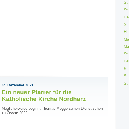
St.
St.
Li
St.
Hl.
Ma
Ma
St.
He
St.
St.
St
04. Dezember 2021
Ein neuer Pfarrer für die
Katholische Kirche Nordharz
Möglicherweise beginnt Thomas Mogge seinen Dienst schon
zu Ostern 2022.