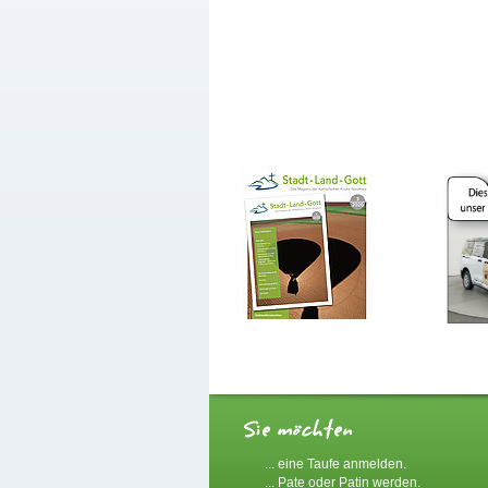
... eine Taufe anmelden.
... Pate oder Patin werden.