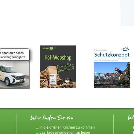
... in die offenen Kirchen zu kommen
... das Tagesevangelium zu lesen