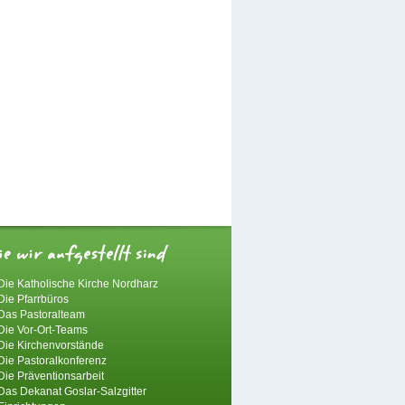
Die Katholische Kirche Nordharz
Die Pfarrbüros
Das Pastoralteam
Die Vor-Ort-Teams
Die Kirchenvorstände
Die Pastoralkonferenz
Die Präventionsarbeit
Das Dekanat Goslar-Salzgitter