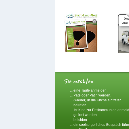
... eine Taufe anmelden.
... Pate oder Patin werden.
... (wieder) in die Kirche eintreten.
... heiraten.
... Ihr Kind zur Erstkommunion anmel
... gefirmt werden.
... beichten.
... ein seelsorgerliches Gespräch führ