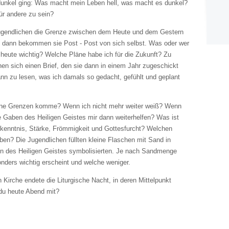
d dunkel ging: Was macht mein Leben hell, was macht es dunkel?
ür andere zu sein?
Jugendlichen die Grenze zwischen dem Heute und dem Gestern
n, dann bekommen sie Post - Post von sich selbst. Was oder wer
 heute wichtig? Welche Pläne habe ich für die Zukunft? Zu
en sich einen Brief, den sie dann in einem Jahr zugeschickt
n zu lesen, was ich damals so gedacht, gefühlt und geplant
eine Grenzen komme? Wenn ich nicht mehr weiter weiß? Wenn
 Gaben des Heiligen Geistes mir dann weiterhelfen? Was ist
Erkenntnis, Stärke, Frömmigkeit und Gottesfurcht? Welchen
ben? Die Jugendlichen füllten kleine Flaschen mit Sand in
en des Heiligen Geistes symbolisierten. Je nach Sandmenge
nders wichtig erscheint und welche weniger.
en Kirche endete die Liturgische Nacht, in deren Mittelpunkt
 du heute Abend mit?