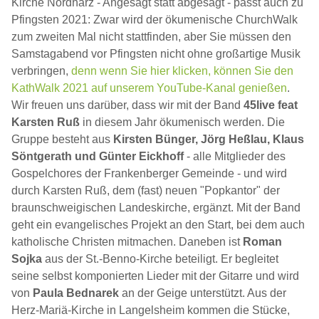
Kirche Nordharz - Angesagt statt abgesagt - passt auch zu
Pfingsten 2021: Zwar wird der ökumenische ChurchWalk
zum zweiten Mal nicht stattfinden, aber Sie müssen den
Samstagabend vor Pfingsten nicht ohne großartige Musik
verbringen,
denn wenn Sie hier klicken, können Sie den
KathWalk 2021 auf unserem YouTube-Kanal genießen
.
Wir freuen uns darüber, dass wir mit der Band
45live feat
Karsten Ruß
in diesem Jahr ökumenisch werden. Die
Gruppe besteht aus
Kirsten Bünger,
Jörg Heßlau,
Klaus
Söntgerath und
Günter Eickhoff
- alle Mitglieder des
Gospelchores der Frankenberger Gemeinde - und wird
durch Karsten Ruß, dem (fast) neuen "Popkantor" der
braunschweigischen Landeskirche, ergänzt. Mit der Band
geht ein evangelisches Projekt an den Start, bei dem auch
katholische Christen mitmachen. Daneben ist
Roman
Sojka
aus der St.-Benno-Kirche beteiligt. Er begleitet
seine selbst komponierten Lieder mit der Gitarre und wird
von
Paula Bednarek
an der Geige unterstützt. Aus der
Herz-Mariä-Kirche in Langelsheim kommen die Stücke,