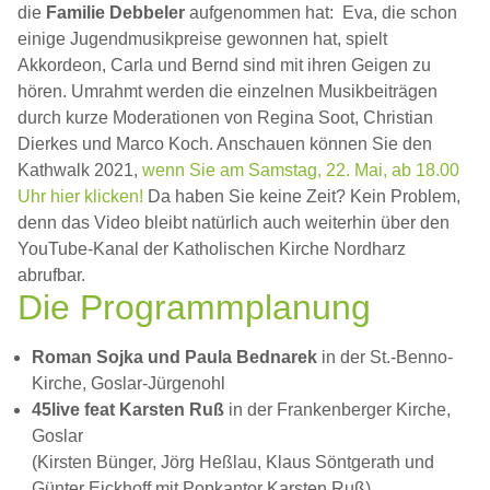
die
Familie Debbeler
aufgenommen hat: Eva, die schon
einige Jugendmusikpreise gewonnen hat, spielt
Akkordeon, Carla und Bernd sind mit ihren Geigen zu
hören. Umrahmt werden die einzelnen Musikbeiträgen
durch kurze Moderationen von Regina Soot, Christian
Dierkes und Marco Koch. Anschauen können Sie den
Kathwalk 2021,
wenn Sie am Samstag, 22. Mai, ab 18.00
Uhr hier klicken!
Da haben Sie keine Zeit? Kein Problem,
denn das Video bleibt natürlich auch weiterhin über den
YouTube-Kanal der Katholischen Kirche Nordharz
abrufbar.
Die Programmplanung
Roman Sojka
und Paula Bednarek
in der St.-Benno-
Kirche, Goslar-Jürgenohl
45live feat Karsten Ruß
in der Frankenberger Kirche,
Goslar
(
Kirsten Bünger,
Jörg Heßlau,
Klaus Söntgerath und
Günter Eickhoff mit
Popkantor Karsten Ruß)