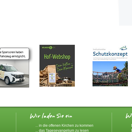
... in die offenen Kirchen zu kommen
... das Tagesevangelium zu lesen