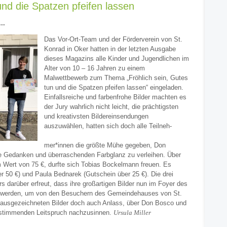
und die Spatzen pfeifen lassen
..
Das Vor-Ort-Team und der Förderverein von St.
Konrad in Oker hatten in der letzten Ausgabe
dieses Magazins alle Kinder und Jugendlichen im
Alter von 10 – 16 Jahren zu einem
Malwettbewerb zum Thema „Fröhlich sein, Gutes
tun und die Spatzen pfeifen lassen“ eingeladen.
Einfallsreiche und farbenfrohe Bilder machten es
der Jury wahrlich nicht leicht, die prächtigsten
und kreativsten Bildereinsendungen
auszuwählen, hatten sich doch alle Teilneh-
mer*innen die größte Mühe gegeben, Don
 Gedanken und überraschenden Farbglanz zu verleihen.
Über
m Wert von 75 €, durfte sich Tobias Bockelmann freuen. Es
r 50 €) und Paula Bednarek (Gutschein über 25 €). Die drei
s darüber erfreut, dass ihre großartigen Bilder nun im Foyer des
lt werden, um von den Besuchern des Gemeindehauses von St.
 ausgezeichneten Bilder doch auch Anlass, über Don Bosco und
stimmenden Leitspruch nachzusinnen.
Ursula Miller