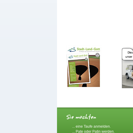
... eine Taufe anmelden.
... Pate oder Patin werden.