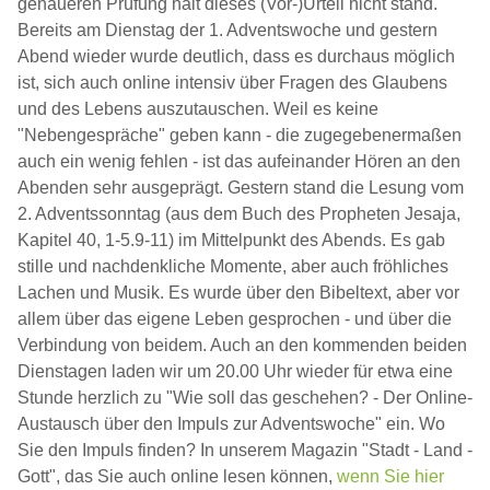
genaueren Prüfung hält dieses (Vor-)Urteil nicht stand.
Bereits am Dienstag der 1. Adventswoche und gestern
Abend wieder wurde deutlich, dass es durchaus möglich
ist, sich auch online intensiv über Fragen des Glaubens
und des Lebens auszutauschen. Weil es keine
"Nebengespräche" geben kann - die zugegebenermaßen
auch ein wenig fehlen - ist das aufeinander Hören an den
Abenden sehr ausgeprägt. Gestern stand die Lesung vom
2. Adventssonntag (aus dem Buch des Propheten Jesaja,
Kapitel 40, 1-5.9-11) im Mittelpunkt des Abends. Es gab
stille und nachdenkliche Momente, aber auch fröhliches
Lachen und Musik. Es wurde über den Bibeltext, aber vor
allem über das eigene Leben gesprochen - und über die
Verbindung von beidem. Auch an den kommenden beiden
Dienstagen laden wir um 20.00 Uhr wieder für etwa eine
Stunde herzlich zu "Wie soll das geschehen? - Der Online-
Austausch über den Impuls zur Adventswoche" ein. Wo
Sie den Impuls finden? In unserem Magazin "Stadt - Land -
Gott", das Sie auch online lesen können,
wenn Sie hier