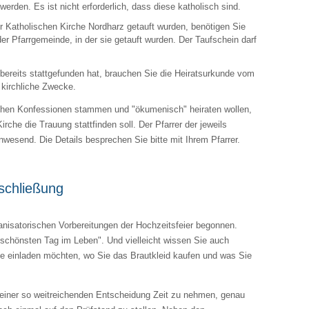
den. Es ist nicht erforderlich, dass diese katholisch sind.
der Katholischen Kirche Nordharz getauft wurden, benötigen Sie
der Pfarrgemeinde, in der sie getauft wurden. Der Taufschein darf
bereits stattgefunden hat, brauchen Sie die Heiratsurkunde vom
 kirchliche Zwecke.
ichen Konfessionen stammen und "ökumenisch" heiraten wollen,
irche die Trauung stattfinden soll. Der Pfarrer der jeweils
anwesend. Die Details besprechen Sie bitte mit Ihrem Pfarrer.
schließung
anisatorischen Vorbereitungen der Hochzeitsfeier begonnen.
"schönsten Tag im Leben". Und vielleicht wissen Sie auch
ie einladen möchten, wo Sie das Brautkleid kaufen und was Sie
or einer so weitreichenden Entscheidung Zeit zu nehmen, genau