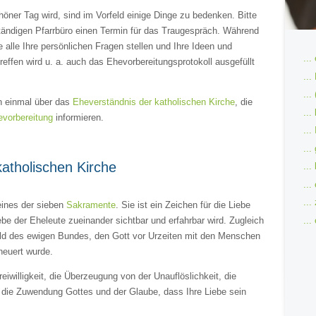
höner Tag wird, sind im Vorfeld einige Dinge zu bedenken. Bitte
ständigen Pfarrbüro einen Termin für das Traugespräch. Während
alle Ihre persönlichen Fragen stellen und Ihre Ideen und
...
reffen wird u. a. auch das Ehevorbereitungsprotokoll ausgefüllt
...
...
n einmal über das
Eheverständnis der katholischen Kirche
, die
...
vorbereitung
informieren.
..
...
atholischen Kirche
...
...
...
 eines der sieben
Sakramente
. Sie ist ein Zeichen für die Liebe
...
be der Eheleute zueinander sichtbar und erfahrbar wird. Zugleich
ild des ewigen Bundes, den Gott vor Urzeiten mit den Menschen
rneuert wurde.
willigkeit, die Überzeugung von der Unauflöslichkeit, die
e die Zuwendung Gottes und der Glaube, dass Ihre Liebe sein