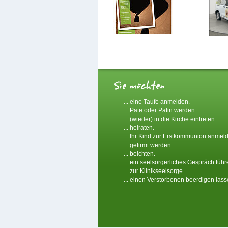
... eine Taufe anmelden.
... Pate oder Patin werden.
... (wieder) in die Kirche eintreten.
... heiraten.
... Ihr Kind zur Erstkommunion anmel
... gefirmt werden.
... beichten.
... ein seelsorgerliches Gespräch führ
... zur Klinikseelsorge.
... einen Verstorbenen beerdigen lass