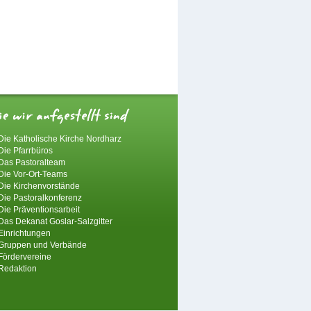
Die Katholische Kirche Nordharz
Die Pfarrbüros
Das Pastoralteam
Die Vor-Ort-Teams
Die Kirchenvorstände
Die Pastoralkonferenz
Die Präventionsarbeit
Das Dekanat Goslar-Salzgitter
Einrichtungen
Gruppen und Verbände
Fördervereine
Redaktion