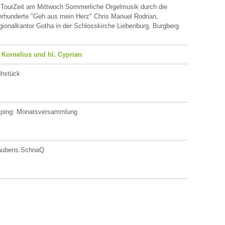
lTourZeit am Mittwoch Sommerliche Orgelmusik durch die
rhunderte "Geh aus mein Herz" Chris Manuel Rodrian,
ionalkantor Gotha in der Schlosskirche Liebenburg, Burgberg
. Kornelius und hl. Cyprian
ühstück
lping: Monatsversammlung
aubens.SchnaQ