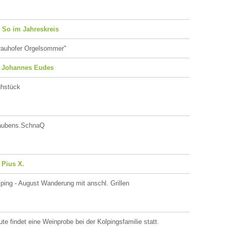
. So im Jahreskreis
rauhofer Orgelsommer"
. Johannes Eudes
ühstück
aubens.SchnaQ
 Pius X.
ping - August Wanderung mit anschl. Grillen
te findet eine Weinprobe bei der Kolpingsfamilie statt.