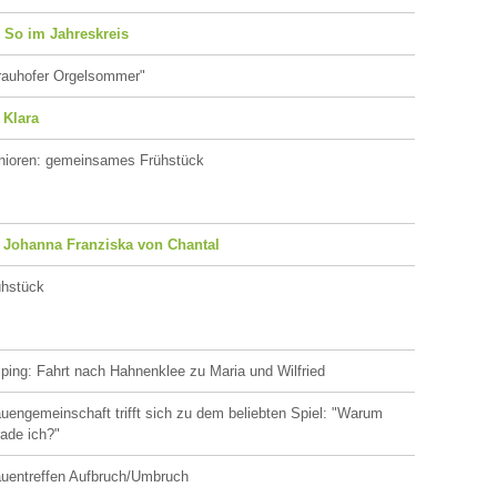
. So im Jahreskreis
rauhofer Orgelsommer"
 Klara
nioren: gemeinsames Frühstück
. Johanna Franziska von Chantal
ühstück
ping: Fahrt nach Hahnenklee zu Maria und Wilfried
uengemeinschaft trifft sich zu dem beliebten Spiel: "Warum
ade ich?"
auentreffen Aufbruch/Umbruch