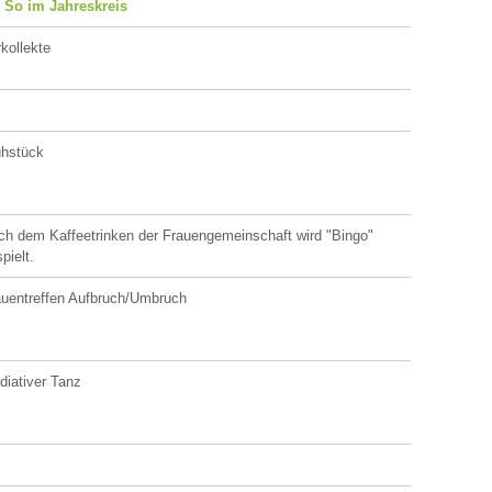
. So im Jahreskreis
kollekte
ühstück
ch dem Kaffeetrinken der Frauengemeinschaft wird "Bingo"
pielt.
auentreffen Aufbruch/Umbruch
iativer Tanz