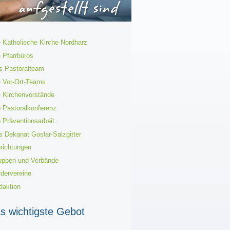
e Katholische Kirche Nordharz
 Pfarrbüros
s Pastoralteam
e Vor-Ort-Teams
e Kirchenvorstände
e Pastoralkonferenz
 Präventionsarbeit
s Dekanat Goslar-Salzgitter
nrichtungen
uppen und Verbände
rdervereine
daktion
s wichtigste Gebot