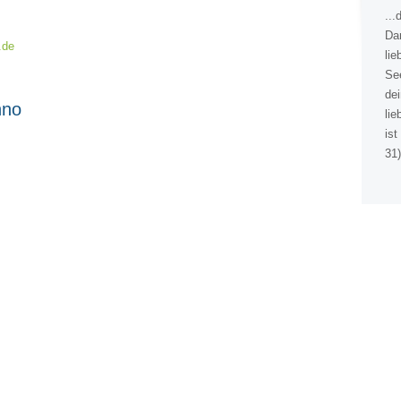
...
Dar
.de
li
See
dei
nno
lie
ist
31)