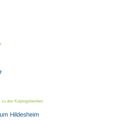
e
r
s zu den Kolpingsfamilien
tum Hildesheim